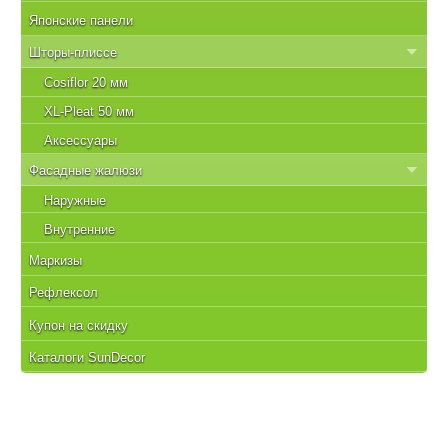
Японские панели
Шторы-плиссе
Cosiflor 20 мм
XL-Pleat 50 мм
Аксессуары
Фасадные жалюзи
Наружные
Внутренние
Маркизы
Рефлексол
Купон на скидку
Каталоги SunDecor