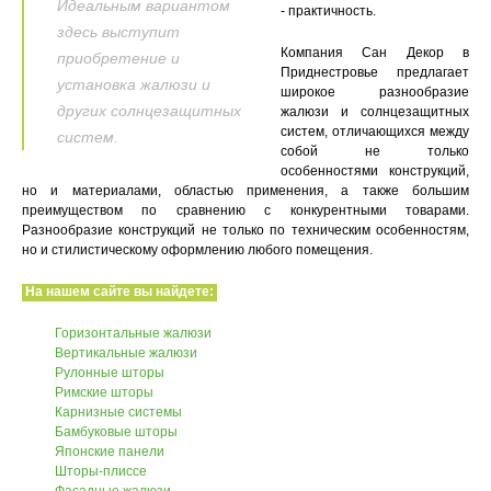
Идеальным вариантом
- практичность.
здесь выступит
Компания Сан Декор в
приобретение и
Приднестровье предлагает
установка жалюзи и
широкое разнообразие
других солнцезащитных
жалюзи и солнцезащитных
систем, отличающихся между
систем.
собой не только
особенностями конструкций,
но и материалами, областью применения, а также большим
преимуществом по сравнению с конкурентными товарами.
Разнообразие конструкций не только по техническим особенностям,
но и стилистическому оформлению любого помещения.
На нашем сайте вы найдете:
Горизонтальные жалюзи
Вертикальные жалюзи
Рулонные шторы
Римские шторы
Карнизные системы
Бамбуковые шторы
Японские панели
Шторы-плиссе