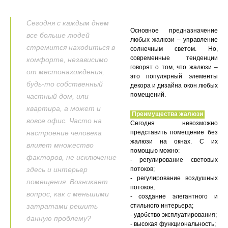
Сегодня с каждым днем
Основное предназначение
все больше людей
любых жалюзи – управление
стремится находиться в
солнечным светом. Но,
современные тенденции
комфорте, независимо
говорят о том, что жалюзи –
от местонахождения,
это популярный элементы
будь-то собственный
декора и дизайна окон любых
помещений.
частный дом, или
квартира, а может и
Преимущества жалюзи
вовсе офис. Часто на
Сегодня невозможно
настроение человека
представить помещение без
жалюзи на окнах. С их
влияет множество
помощью можно:
факторов, не исключение
- регулирование световых
здесь и интерьер
потоков;
- регулирование воздушных
помещения. Возникает
потоков;
вопрос, как с меньшими
- создание элегантного и
затратами решить
стильного интерьера;
- удобство эксплуатирования;
данную проблему?
- высокая функциональность;