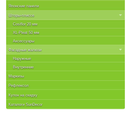
Японские панели
Шторы-плиссе
Cosiflor 20 мм
XL-Pleat 50 мм
Аксессуары
Фасадные жалюзи
Наружные
Внутренние
Маркизы
Рефлексол
Купон на скидку
Каталоги SunDecor