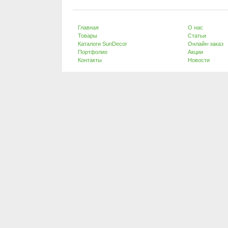
Главная
О нас
Товары
Статьи
Каталоги SunDecor
Онлайн-заказ
Портфолио
Акции
Контакты
Новости