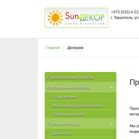
+373 (533) 4-22
г. Тирасполь, у
Главная
Дилерам
Горизонтальные жалюзи
Пр
Вертикальные жалюзи
Стандартные
Мультифактурные жалюзи
Приг
инте
Тюлевые жалюзи
Рулонные шторы
Мы у
инди
День-ночь