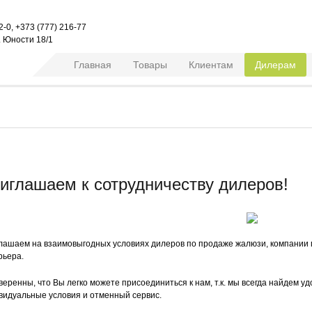
2-0, +373 (777) 216-77
л. Юности 18/1
Главная
Товары
Клиентам
Дилерам
иглашаем к сотрудничеству дилеров!
лашаем на взаимовыгодных условиях дилеров по продаже жалюзи, компании п
рьера.
веренны, что Вы легко можете присоединиться к нам, т.к. мы всегда найдем 
видуальные условия и отменный сервис.