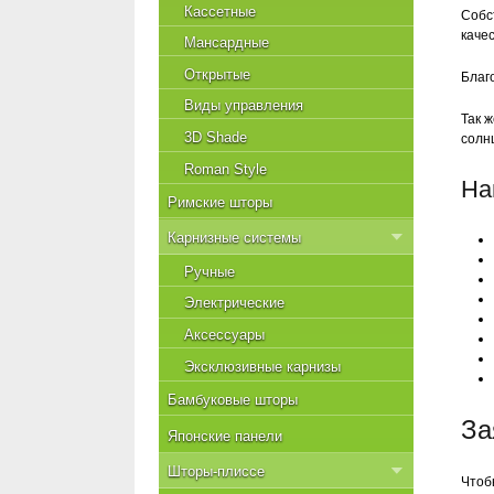
Кассетные
Собс
каче
Мансардные
Открытые
Благ
Виды управления
Так 
3D Shade
солн
Roman Style
На
Римские шторы
Карнизные системы
Ручные
Электрические
Аксессуары
Эксклюзивные карнизы
Бамбуковые шторы
За
Японские панели
Шторы-плиссе
Чтоб