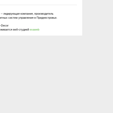
р
– лидирующая компания, производитель
итных систем управления в Приднестровье.
-Decor
уживается веб-студией
exaweb