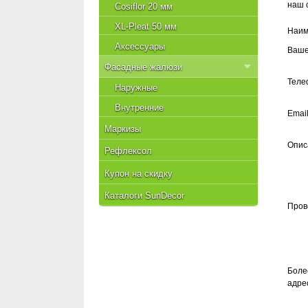
наш 
Cosiflor 20 мм
XL-Pleat 50 мм
Наим
Аксессуары
Ваше
Фасадные жалюзи
Теле
Наружные
Внутренние
Emai
Маркизы
Опис
Рефлексол
Купон на скидку
Каталоги SunDecor
Пров
Боле
адре