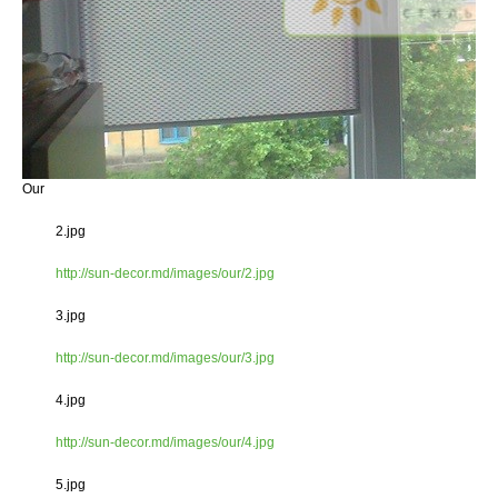
Our
2.jpg
http://sun-decor.md/images/our/2.jpg
3.jpg
http://sun-decor.md/images/our/3.jpg
4.jpg
http://sun-decor.md/images/our/4.jpg
5.jpg