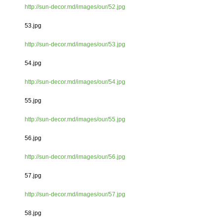
http://sun-decor.md/images/our/52.jpg
53.jpg
http://sun-decor.md/images/our/53.jpg
54.jpg
http://sun-decor.md/images/our/54.jpg
55.jpg
http://sun-decor.md/images/our/55.jpg
56.jpg
http://sun-decor.md/images/our/56.jpg
57.jpg
http://sun-decor.md/images/our/57.jpg
58.jpg