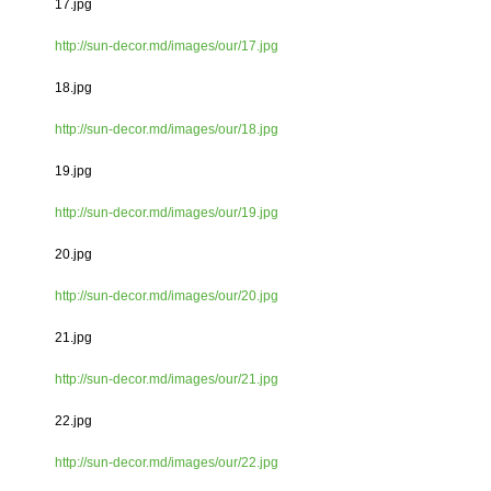
17.jpg
http://sun-decor.md/images/our/17.jpg
18.jpg
http://sun-decor.md/images/our/18.jpg
19.jpg
http://sun-decor.md/images/our/19.jpg
20.jpg
http://sun-decor.md/images/our/20.jpg
21.jpg
http://sun-decor.md/images/our/21.jpg
22.jpg
http://sun-decor.md/images/our/22.jpg