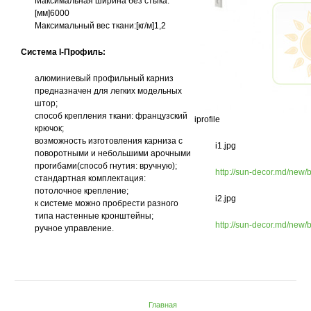
Максимальная ширина без стыка:
[мм]6000
Максимальный вес ткани:[кг/м]1,2
Система I-Профиль:
алюминиевый профильный карниз
предназначен для легких модельных
штор;
способ крепления ткани: французский
iprofile
крючок;
возможность изготовления карниза с
i1.jpg
поворотными и небольшими арочными
прогибами(способ гнутия: вручную);
http://sun-decor.md/new/b
стандартная комплектация:
потолочное крепление;
i2.jpg
к системе можно пробрести разного
типа настенные кронштейны;
http://sun-decor.md/new/b
ручное управление.
Главная