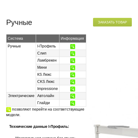
Ручные
ЗАКАЗАТЬ ТОВАР
Система
Информация
Ручные
I-Профиль
Слип
Ламбрекен
Мини
КS Люкс
CKS Люкс
Impressione
Электрические
Автолайн
Глайди
позволяют перейти на соответствующие
модели.
Технические данные I-Профиль: