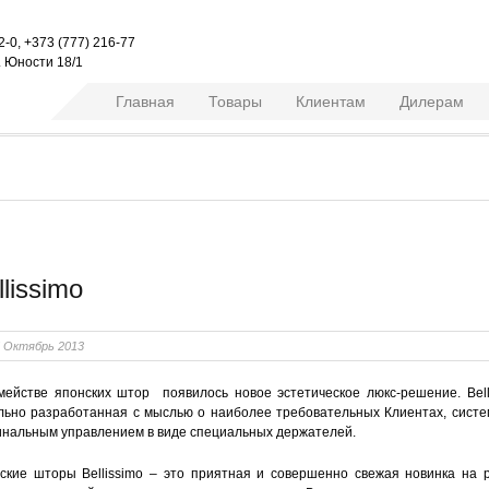
2-0, +373 (777) 216-77
л. Юности 18/1
Главная
Товары
Клиентам
Дилерам
llissimo
 Октябрь 2013
мействе японских штор появилось новое эстетическое люкс-решение. Bell
льно разработанная с мыслью о наиболее требовательных Клиентах, сист
инальным управлением в виде специальных держателей.
ские шторы Bellissimo – это приятная и совершенно свежая новинка на 