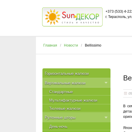
+373 (533) 4-22
г. Тирасполь, у
Главная
Новости
Bellissimo
Горизонтальные жалюзи
Be
Вертикальные жалюзи
Стандартные
05
Мультифактурные жалюзи
В се
Тюлевые жалюзи
дета
ориг
Рулонные шторы
День-ночь
Япон