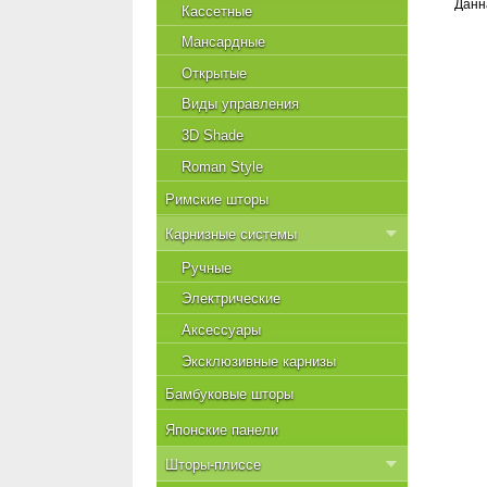
Данн
Кассетные
Мансардные
Открытые
Виды управления
3D Shade
Roman Style
Римские шторы
Карнизные системы
Ручные
Электрические
Аксессуары
Эксклюзивные карнизы
Бамбуковые шторы
Японские панели
Шторы-плиссе