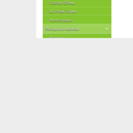
Cosiflor 20 мм
XL-Pleat 50 мм
Аксессуары
Фасадные жалюзи
Наружные
Внутренние
Маркизы
Рефлексол
Купон на скидку
Каталоги SunDecor
Главная
О нас
Товары
Статьи