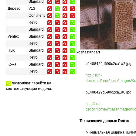
Standard
Дерево
V13
Continent
Retro
Standard
Ventex
Standard
Retro
ПВХ
Standard
kozhastandart
Retro
b1408429d690c2ca1a2.jpg
Кожа
Standard
Retro
http://sun-
decor.md/new/base/images/K
позволяют перейти на
соответствующие модели.
b1408429d690c2ca1a0.jpg
http://sun-
decor.md/new/base/images/K
Технические данные Retro:
Минимальная ширина, [мм]4