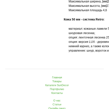
Максимальная ширина, [мм]
Максимальная высота, [мм]2
Mаксимальная площадь 4,6
Кожа 50 мм - система Retro:
материал: кожаные ламели 5
шнуровая лесенка;
опция: ленточная лесенка 25
опция: версия LUX - деревя
нижний карниз, а также коло
управление: шнур, вороток 
Главная
Товары
Каталоги SunDecor
Портфолио
Контакты
О нас
Статьи
Онлайн-заказ