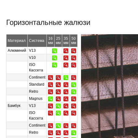
Горизонтальные жалюзи
16
25
35
50
Материал
Система
мм
мм
мм
мм
Алюминий
V13
V10
ISO
Кассета
Continent
Standard
Retro
Magnus
Бамбук
V13
ISO
Кассета
Continent
Retro