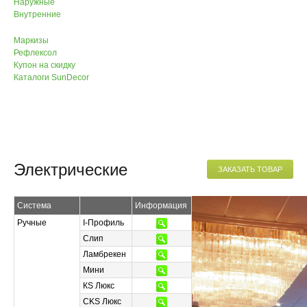
Наружные
Внутренние
Маркизы
Рефлексол
Купон на скидку
Каталоги SunDecor
Электрические
ЗАКАЗАТЬ ТОВАР
Система
Информация
Ручные
I-Профиль
Слип
Ламбрекен
Мини
КS Люкс
CKS Люкс