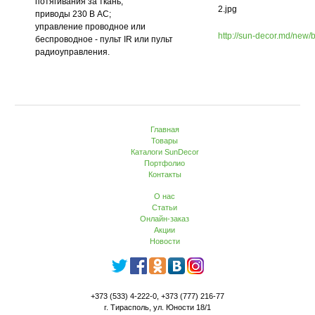
потягивания за ткань;
2.jpg
приводы 230 В АC;
управление проводное или
http://sun-decor.md/new/
беспроводное - пульт IR или пульт
радиоуправления.
Главная
Товары
Каталоги SunDecor
Портфолио
Контакты
О нас
Статьи
Онлайн-заказ
Акции
Новости
+373 (533) 4-222-0, +373 (777) 216-77
г. Тирасполь, ул. Юности 18/1