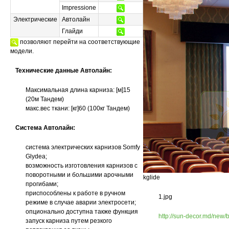
Impressione
Электрические
Автолайн
Глайди
позволяют перейти на соответствующие
модели.
Технические данные Автолайн:
Максимальная длина карниза: [м]15
(20м Тандем)
макс.вес ткани: [кг]60 (100кг Тандем)
Система Автолайн:
система электрических карнизов Somfy
Glydea;
возможность изготовления карнизов с
поворотными и большими арочными
kglide
прогибами;
приспособлены к работе в ручном
1.jpg
режиме в случае аварии электросети;
опционально доступна также функция
http://sun-decor.md/new/
запуск карниза путем резкого