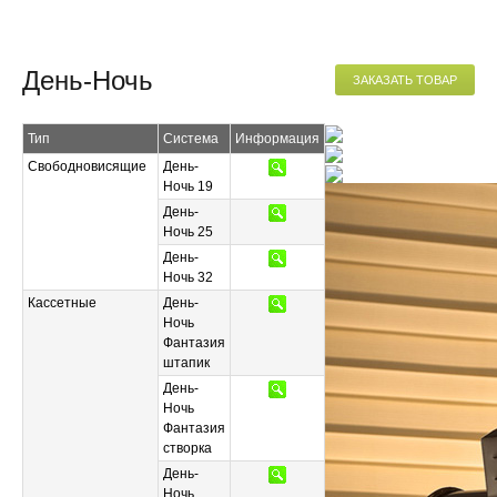
День-Ночь
ЗАКАЗАТЬ ТОВАР
Тип
Система
Информация
Свободновисящие
День-
Ночь 19
День-
Ночь 25
День-
Ночь 32
Кассетные
День-
Ночь
Фантазия
штапик
День-
Ночь
Фантазия
створка
День-
Ночь