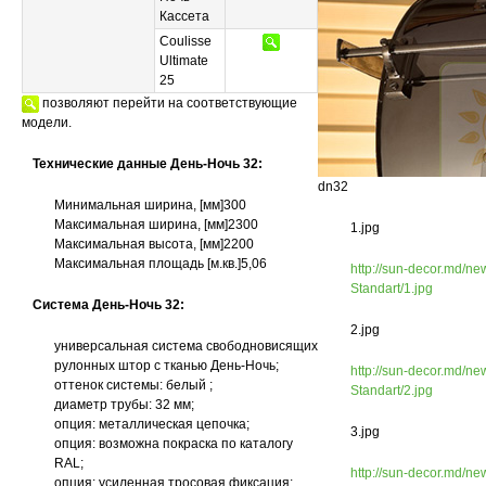
Кассета
Coulisse
Ultimate
25
позволяют перейти на соответствующие
модели.
Технические данные День-Ночь 32:
dn32
Минимальная ширина, [мм]300
Максимальная ширина, [мм]2300
1.jpg
Максимальная высота, [мм]2200
Mаксимальная площадь [м.кв.]5,06
http://sun-decor.md/n
Standart/1.jpg
Система День-Ночь 32:
2.jpg
универсальная система свободновисящих
рулонных штор с тканью День-Ночь;
http://sun-decor.md/n
оттенок системы: белый ;
Standart/2.jpg
диаметр трубы: 32 мм;
опция: металлическая цепочка;
3.jpg
опция: возможна покраска по каталогу
RAL;
http://sun-decor.md/n
опция: усиленная тросовая фиксация;