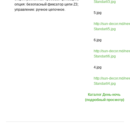
Standart/3.jpg
опция: безопасный фиксатор цепи Z3;
управление: ручное цепочное.
5.jpg
http://sun-decor.md/n
Standart/5.jpg
6.jpg
http://sun-decor.md/n
Standart/6.jpg
4.jpg
http://sun-decor.md/n
Standart/4.jpg
Каталог День-ночь
(подробный просмотр)