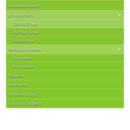
Японские панели
Шторы-плиссе
Cosiflor 20 мм
XL-Pleat 50 мм
Аксессуары
Фасадные жалюзи
Наружные
Внутренние
Маркизы
Рефлексол
Купон на скидку
Каталоги SunDecor