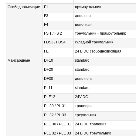
Свободновисящие
F1
прямоугольник
F3
день-ночь
F4
цепочная
FS 1 / FS 2
треугольник + прямоугольник
FDS3 / FDS4
складной треугольник
FE
24 В DC свободновисящая
Мансардные
DF10
standard
DF20
standard
DF30
день-ночь
PL11
standard
PLE12
24V DC
PL 30 / PL 31
трапеция
PL 32 / PL 33
треугольник
PLE 30 / PLE 31
24 В DC трапеция
PLE 32 / PLE 33
24 В DC треугольник