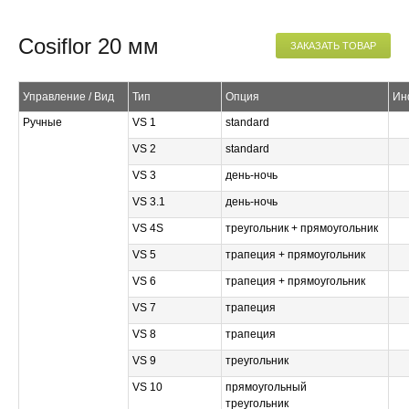
Cosiflor 20 мм
ЗАКАЗАТЬ ТОВАР
Управление / Вид
Тип
Опция
Ин
Ручные
VS 1
standard
VS 2
standard
VS 3
день-ночь
VS 3.1
день-ночь
VS 4S
треугольник + прямоугольник
VS 5
трапеция + прямоугольник
VS 6
трапеция + прямоугольник
VS 7
трапеция
VS 8
трапеция
VS 9
треугольник
VS 10
прямоугольный
треугольник