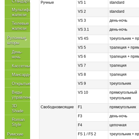
Стандартные
Ручные
VS 1
standard
Мультифактурные
VS 2
standard
жалюзи
VS 3
день-ночь
Тюлевые
жалюзи
VS 3.1
день-ночь
Рулонные
VS 4S
треугольник + п
шторы
VS 5
трапеция + пря
День-
VS 6
трапеция + пря
ночь
VS 7
трапеция
Кассетные
VS 8
трапеция
Мансардные
VS 9
треугольник
Открытые
Виды
VS 10
прямоугольный
управления
треугольник
3D
Свободновисящие
F1
прямоугольник
Shade
F3
день-ночь
Roman
Style
F4
цепочная
Римские
FS 1 / FS 2
треугольник + п