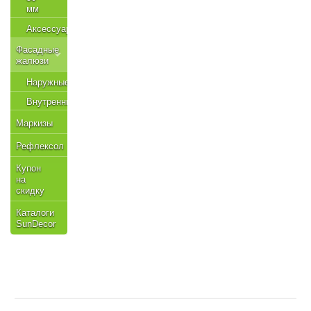
мм
Аксессуары
Фасадные
жалюзи
Наружные
Внутренние
Маркизы
Рефлексол
Купон
на
скидку
Каталоги
SunDecor