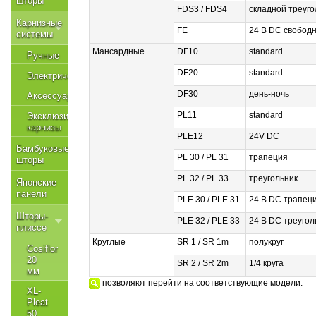
шторы
FDS3 / FDS4
складной треуго
Карнизные
FE
24 В DC свобод
системы
Мансардные
DF10
standard
Ручные
DF20
standard
Электрические
DF30
день-ночь
Аксессуары
PL11
standard
Эксклюзивные
карнизы
PLE12
24V DC
Бамбуковые
PL 30 / PL 31
трапеция
шторы
PL 32 / PL 33
треугольник
Японские
панели
PLE 30 / PLE 31
24 В DC трапец
Шторы-
PLE 32 / PLE 33
24 В DC треугол
плиссе
Круглые
SR 1 / SR 1m
полукруг
Cosiflor
20
SR 2 / SR 2m
1/4 круга
мм
позволяют перейти на соответствующие модели.
XL-
Pleat
50