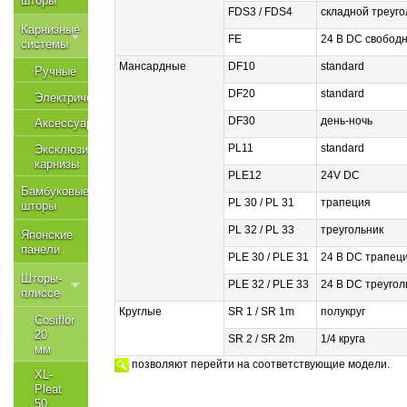
шторы
FDS3 / FDS4
складной треуго
Карнизные
FE
24 В DC свобод
системы
Мансардные
DF10
standard
Ручные
DF20
standard
Электрические
DF30
день-ночь
Аксессуары
PL11
standard
Эксклюзивные
карнизы
PLE12
24V DC
Бамбуковые
PL 30 / PL 31
трапеция
шторы
PL 32 / PL 33
треугольник
Японские
панели
PLE 30 / PLE 31
24 В DC трапец
Шторы-
PLE 32 / PLE 33
24 В DC треугол
плиссе
Круглые
SR 1 / SR 1m
полукруг
Cosiflor
20
SR 2 / SR 2m
1/4 круга
мм
позволяют перейти на соответствующие модели.
XL-
Pleat
50