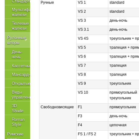
Стандартные
Ручные
VS 1
standard
Мультифактурные
VS 2
standard
жалюзи
VS 3
день-ночь
Тюлевые
жалюзи
VS 3.1
день-ночь
Рулонные
VS 4S
треугольник + п
шторы
VS 5
трапеция + пря
День-
VS 6
трапеция + пря
ночь
VS 7
трапеция
Кассетные
VS 8
трапеция
Мансардные
VS 9
треугольник
Открытые
Виды
VS 10
прямоугольный
управления
треугольник
3D
Свободновисящие
F1
прямоугольник
Shade
F3
день-ночь
Roman
Style
F4
цепочная
Римские
FS 1 / FS 2
треугольник + п