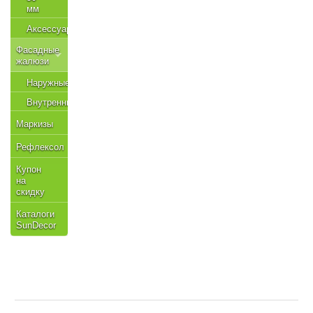
мм
Аксессуары
Фасадные
жалюзи
Наружные
Внутренние
Маркизы
Рефлексол
Купон
на
скидку
Каталоги
SunDecor